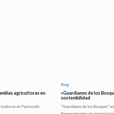
OS
SOCIOS
SOSTENIBILIDAD
PORT
Blog
milias agricultoras en
«Guardianes de los Bosque
sostenibilidad
ricultoras en Pastocalle
“Guardianes de los Bosques” una 
.
Representantes de organizacion