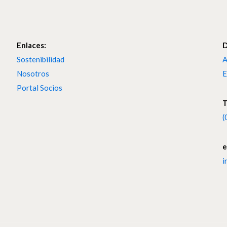
Enlaces:
D
Sostenibilidad
A
Nosotros
E
Portal Socios
T
(
e
i