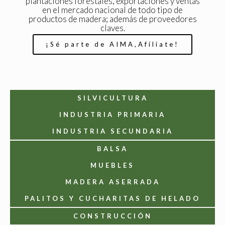
plantaciones forestales, exportaciones y ventas
en el mercado nacional de todo tipo de
productos de madera; además de proveedores
claves.
¡Sé parte de AIMA,Afíliate!
SILVICULTURA
INDUSTRIA PRIMARIA
INDUSTRIA SECUNDARIA
BALSA
MUEBLES
MADERA ASERRADA
PALITOS Y CUCHARITAS DE HELADO
CONSTRUCCIÓN