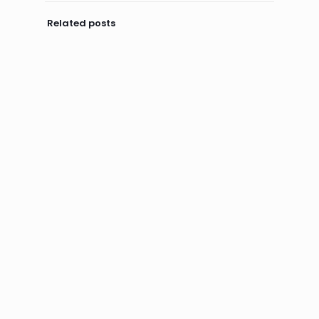
Related posts
abril 28, 2025
Reservorio de agua beneficiará a más de 200
familias agricultoras en Pastocalle
Leer más